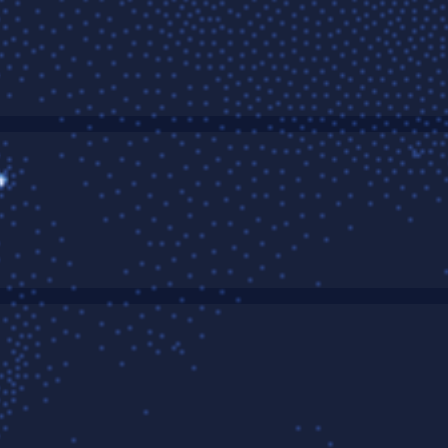
专业数据、高清视频，
爱游戏网站入口APP
与网页版为您提供便
APP下载
网页版入口
本篇文章将深入分析德国足球甲级联赛中沃尔夫
14轮比赛，沃尔夫斯堡仅取得1场胜利，排名德
级危机。在接下来的内容中，我们将从四个方面