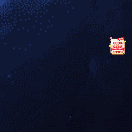
失望，同时也希望通过各种方式来激励队伍
至抨击管理层及教练组，引发更多争议。
春笋般涌现。有评论认为，如果不及时调整
乐部很可能将在德甲留下耻辱的一笔。这无
运动员们所承受的压力。
显示出沃尔夫斯堡作为一家传统足球俱乐部
个参与者倍感责任重大。而如何处理好这些
危机，其中包含着多方面复杂因素。从玩家
一部分都相互交织，共同构成了这一困境。
利渡过此次危机，为自己的辉煌历史写下新