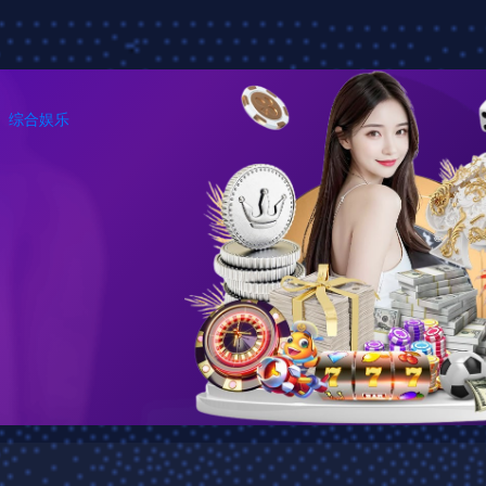
App下载
公司介绍
体育焦点
戏网站入口
—— 比赛数据从这