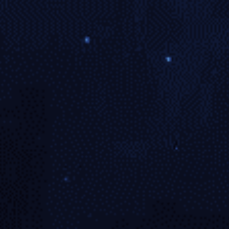
1
赫迪拉分析皇马与拜仁对决姆巴佩维尼
在足球的世界中，皇马和拜仁始终是两支举足
2026-08-02
2
拉什福德卡萨多离队在即巴尔德沦为替
近期，拉什福德和卡萨多即将离队的消息引发
2026-07-28
3
德天空报道帕夫洛维奇因伤缺席德国队
近日，德国媒体德天空报道了关于帕夫洛维奇
2026-08-03
4
奥多姆悲痛回忆小儿子离世仍坚持打球
这篇文章将围绕前NBA球员奥多姆的悲痛经历
2026-08-06