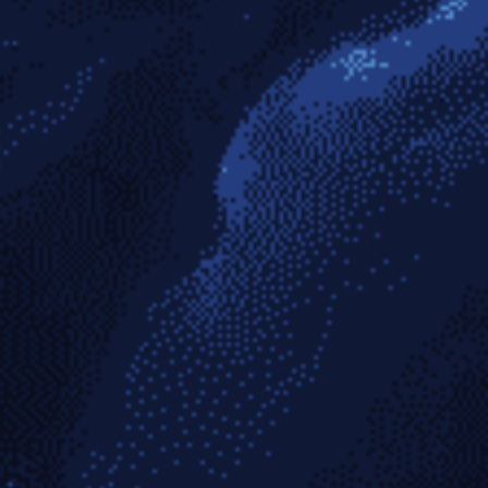
类评论瞬息万变，不少忠实支持者因无奈而表达
恢复士气。然而，一些极端情绪则倾向于批评甚
媒体对此事更是聚焦报道，各类分析文章如雨后
战略并进行人员更替，那么这支历史悠久的大俱
疑增加了俱乐部内部的不安情绪，加重了教练和
总之，在此艰难时刻，无论是支持还是批评，都
的重要性，其背后的文化底蕴及历史成就令每一
复杂情绪，将直接影响到未来赛事中的表现.
总结：
综上所述，沃尔夫斯堡当前面临前所未有的降级
表现到管理决策，再到心理状态及外界舆论，每
不管怎样，希望狼堡能够及时调整策略，以求顺