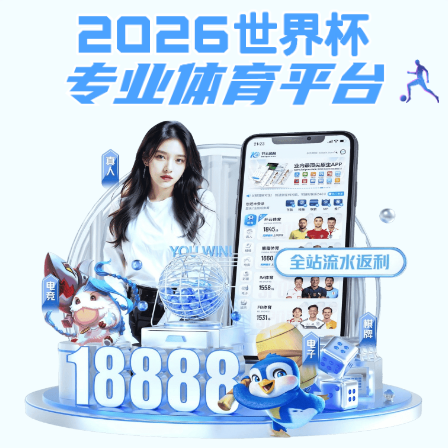
注册入口
爱游戏网站入口
—— 比