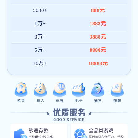
恩佐·费尔南德斯出生于阿根廷，是一名中场球员。他
在年轻时便展现出了出色的足球天赋，先后效力于多
家知名俱乐部。在2022年，他以破纪录的转会费加盟
葡萄牙豪门本菲卡，其出色的表现迅速吸引了欧洲各
大俱乐部的目光。
作为一名年轻球员，恩佐在本菲卡期间逐渐成长为球
队核心之一，他不仅在联赛中表现优异，还在欧战舞
台上屡次帮助球队取得佳绩。他犀利的传球和良好的
控球技术，使他成为现代足球中不可或缺的中场选
手。
此外，在国家队层面，恩佐也有着不俗的表现。他参
与了阿根廷国家队的多个重要赛事，并且在最近的一