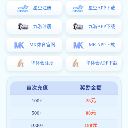
再做决定
近日，关于阿根廷球星恩佐·费尔南德斯与皇家马德里
的转会传闻引发广泛关注。恩佐在接受采访时明确表
示，与皇马方面并无接触，并强调将在世界杯结束后
再做出决定。这一表态不仅令球迷对其未来充满期
待，也为媒体的揣测提供了更多空间。本文将从恩佐
的职业生涯背景、当前球队表现、转会市场动态以及
世界杯后的决策等四个方面，对其回应进行深入分
析，力求全面解读这一事件的重要性及其可能带来的
影响。
1、恩佐的职业生涯背景