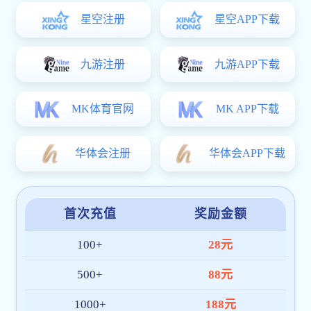
待再战澳大利亚展现风采
在近期的比赛中，中国女足以坚定的意志力战胜了朝
鲜队，展现出顽强拼搏的精神和出色的团队配合。本
文将从四个方面详细探讨这一胜利的重要性，包括坚
定意志对球员表现的影响、团队合作与战术执行、对
未来比赛的展望以及这场胜利对中国女足整体发展的
意义。通过分析这些方面，我们不仅能够更好地理解
中国女足当前的发展状况，还能期待她们在接下来的
比赛中再创佳绩，特别是再次对阵澳大利亚时展示出
应有的风采。
1、坚定意志的重要性