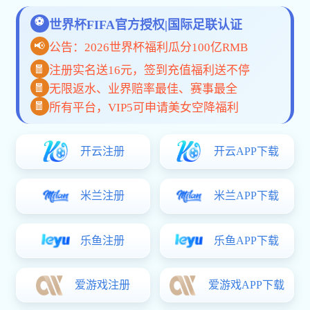
赛数据从这里开始
覆盖实时赛事、专业数据、高清视频，
爱游戏网
站入口APP
与网页版为您提供便捷的体育服务。
APP下载
网页版入口
首页
/
体育焦点
/ 正文
2026-05-26 22:52
71 次阅读
东体：坚定意志助力中国女足战胜朝鲜期